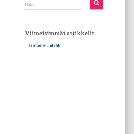
H
Haku …
a
k
u
:
Viimeisimmät artikkelit
Tampere Lielahti