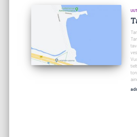
UUT
T
Tar
Tam
tav
ves
Vuo
tie
ton
ain
ad