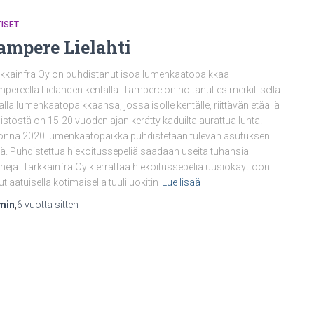
ISET
ampere Lielahti
kkainfra Oy on puhdistanut isoa lumenkaatopaikkaa
pereella Lielahden kentällä. Tampere on hoitanut esimerkillisellä
alla lumenkaatopaikkaansa, jossa isolle kentälle, riittävän etäällä
istöstä on 15-20 vuoden ajan kerätty kaduilta aurattua lunta.
nna 2020 lumenkaatopaikka puhdistetaan tulevan asutuksen
ltä. Puhdistettua hiekoitussepeliä saadaan useita tuhansia
neja. Tarkkainfra Oy kierrättää hiekoitussepeliä uusiokäyttöön
utlaatuisella kotimaisella tuuliluokitin
Lue lisää
min
,
6 vuotta
sitten