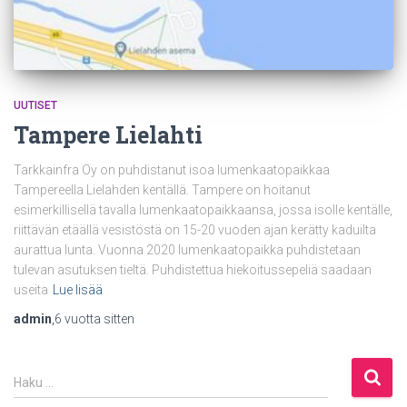
UUTISET
Tampere Lielahti
Tarkkainfra Oy on puhdistanut isoa lumenkaatopaikkaa
Tampereella Lielahden kentällä. Tampere on hoitanut
esimerkillisellä tavalla lumenkaatopaikkaansa, jossa isolle kentälle,
riittävän etäällä vesistöstä on 15-20 vuoden ajan kerätty kaduilta
aurattua lunta. Vuonna 2020 lumenkaatopaikka puhdistetaan
tulevan asutuksen tieltä. Puhdistettua hiekoitussepeliä saadaan
useita
Lue lisää
admin
,
6 vuotta
sitten
H
Haku …
a